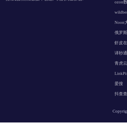
ozon
wildb
Noo
俄罗
虾皮
译秒通
青虎
Link
爱搜
抖查
Copy