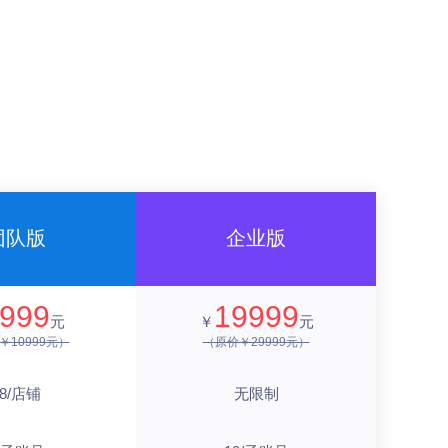
团队版
企业版
999
19999
元
￥
元
￥10999元）
（原价￥29999元）
48/店铺
无限制