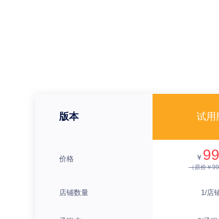
版本
试用
9
￥
价格
（原价￥99
店铺数量
1/店